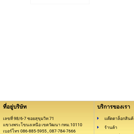
ที่อยู่บริษัท
บริการของเรา
เลขที่ 98/6-7 ซอยสุขุมวิท 71
แค๊ตตาล็อกสินค้
แขวงพระโขนงเหนือ เขตวัฒนา กทม.10110
ร้านค้า
เบอร์โทร 086-885-5955 , 087-784-7666